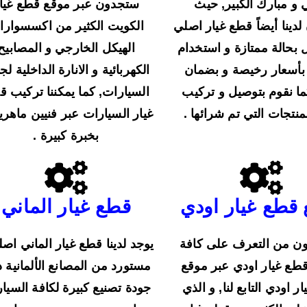
 و مبارك الكبير, حيث
ستجدون عبر موقع قطع غيا
دينا أيضاً قطع غيار اصلي
الكويت الكثير من اكسسوارا
بحالة ممتازة و استخدام
الهيكل الخارجي و المصابيح
أسعار رخيصة و بضمان
الكهربائية و الانارة الداخلية لج
ما نقوم بتوصيل و تركيب
السيارات, كما يمكننا تركيب 
منتجات التي تم شرائها .
غيار السيارات عبر فنيين ماهري
بخبرة كبيرة .
 قطع غيار اودي
قطع غيار الماني
ون من التعرف على كافة
يوجد لدينا قطع غيار الماني اص
طع غيار اودي عبر موقع
مستورد من المصانع الألمانية 
ر اودي التابع لنا, و الذي
جودة تصنيع كبيرة لكافة السيا