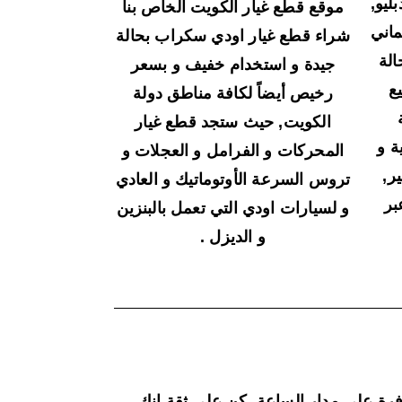
ليو,
موقع قطع غيار الكويت الخاص بنا
ماني
شراء قطع غيار اودي سكراب بحالة
لة
جيدة و استخدام خفيف و بسعر
ع
رخيص أيضاً لكافة مناطق دولة
الكويت, حيث ستجد قطع غيار
ة و
المحركات و الفرامل و العجلات و
ر,
تروس السرعة الأوتوماتيك و العادي
بر
و لسيارات اودي التي تعمل بالبنزين
و الديزل .
فرة على مدار الساعة, كن على ثقة انك