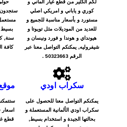
لكم الكثير من قطع غيار الماني و
حولي
كوري و ياباني و امريكي اصلي
ستجدون ل
مستورد و بأسعار مناسبة للجميع و
مستعمل 
للعديد من الموديلات مثل تويوتا و
بسيط ب
هيونداي و هوندا و فورد ونيسان و
سنة, ك
شيفروليه, يمكنكم التواصل معنا عبر
كافة ال
الرقم 50323663 .
سكراب اودي
موقع
يمكنكم التواصل معنا للحصول على
ستتمكن
سكراب اودي الألمانية المستعملة و
اسعار ق
بحالتها الجيدة و استخدام بسيط,
قطع غيا