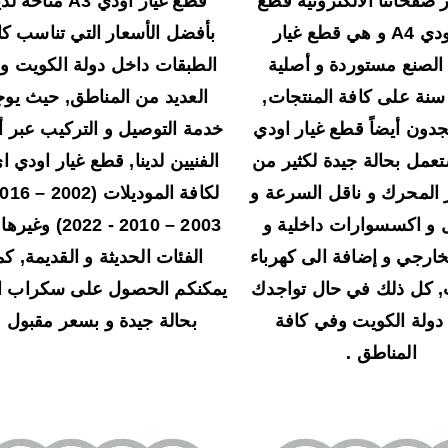
 صفحاتنا الالكترونية قطع
قطع غيار اودي A3 متاحة ل
غيار اودي A4 و هي قطع غيار
بأفضل الأسعار التي تناسب كا
 الصنع مستوردة و أصلية
الطبقات داخل دولة الكويت و
نة على كافة المنتجات,
العديد من المناطق, حيث يوج
ون أيضاً قطع غيار اودي
خدمة التوصيل و التركيب عبر أ
 مستعمل بحالة جيدة لكثير من
 المحرك و ناقل السرعة و
 و اكسسوارات داخلية و
2003 – 2010 - 2022) 
خارجي و إضافة الى كهرباء
الفئات الحديثة و القديمة, كم
, كل ذلك في حال تواجدك
يمكنكم الحصول على سكراب ا
ولة الكويت وفي كافة
بحالة جيدة و بسعر مقبول .
المناطق .