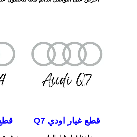
قطع غيار اودي Q7
قطع 