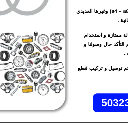
و نتيح للجميع قطع غيار اودي (a4 – a8 – q3 – q5 – a3) وغيرها العديدي
ية .
لة ممتازة و استخدام
لتأكد حال وصولنا و
.
 على رقم الهاتف 50323663 و سيتم توصيل و تركيب قطع