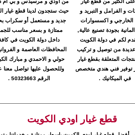
لى الكثير من قطع غيار
من اودي و مرسيدس و بي ام دب
ت و الفرامل و التبريد و
حيث ستجدون لدينا قطع غيار ال
 الخارجي و اكسسوارات
جديد و مستعمل أو سكراب بحا
المانية بجودة تصنيع عالية,
ممتازة و بسعر مناسب للجمي
دم لكم في دولة الكويت
داخل دولة الكويت في كافة
ديدة من توصيل و تركيب
المحافظات العاصمة و الفرواني
نتجات المتعلقة بقطع غيار
حولي و الاحمدي و مبارك الكبي
 توفير فني هندي متخصص
وللحصول عليها تواصل معنا ع
في الميكانيك .
الرقم 50323663 .
قطع غيار اودي الكويت
 أفضل قطع غيار اودي الكويت باسعار ممتازة و خدماتنا متو