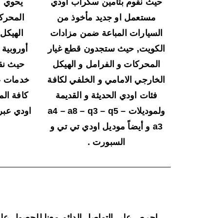
حيث نقوم بتأمين سكراب اودي
يحوي ع
مستعمل او جديد مأخوذ من
المحركا
السيارات المباعة ضمن مزادات
الهيكل
الكويت, حيث ستجدون قطع غيار
أوروبية 
المحركات و الفرامل و الهيكل
حيث نق
الخارجي الامامي و الخلفي لكافة
خدمات ع
فئات اودي الحديثة و القديمة
كافة الم
ولموديلات a4 – a8 – q3 – q5 –
اودي عبر
a3 و أيضاً موديل اودي تي تي و
السبورت .
احرص على التواصل الدائم معنا للحصول على