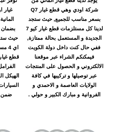
يوجد لدينا قطع غيار الماني من
نوفر عبر
شركة اودي وهي قطع غيار Q7
بسعر مناسب للجميع, حيث ستجد
المانية
لدينا كل مستلزمات قطع غيار كيو 7
بضمان س
الجديدة و المستعمل بحالة ممتازة,
حيث ستجد
ففي حال كنت داخل دولة الكويت
اي 4
فيمكنكم الشراء عبر موقعنا
قطع غيار
الالكتروني و الحصول على المنتجات
الفرامل
عبر توصيلها و تركيبها في كافة
الهيكل ال
الولايات العاصمة و الاحمدي و
السيارات
الفروانية و مبارك الكبير و حولي .
ضمن د