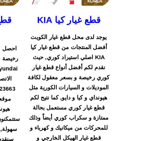
قطع غيار كيا KIA
قطع
يوجد لدى محل قطع غيار الكويت
أفضل المنتجات من قطع غيار كيا
احصل ال
KIA اصلي استيراد كوري, حيث
رخيصة و
نقدم لكم أفضل أنواع قطع غيار
كوري رخيصة و بسعر معقول لكافة
الاتص
الموديلات و السيارات الكورية مثل
هيونداي و كيا و دايو, كما نتيح لكم
موقعن
قطع غيار كوري مستعمل بحالة
هيون
ممتازة و سكراب كوري أيضاً وذلك
ستتمكنون
للمحركات من ميكانيك و كهرباء و
سهولة, 
قطع غيار الهيكل الخارجي و
سنقدم