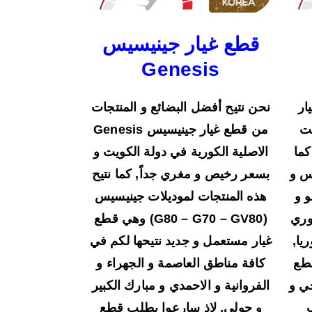
قطع غيار جينيسيس
Genesis
ار
نحن نتيح أفضل البضائع و المنتجات
ويت
من قطع غيار جينيسيس Genesis
كما
الاصلية الكورية في دولة الكويت و
وس و
بسعر رخيص و مغري جداً, كما نتيح
و و
هذه المنتجات لموديلات جينيسيس
وري
(G80 – G70 – GV80) وهي قطع
يا,
غيار مستعمل و جديد نتيحها لكم في
قطع
كافة مناطق العاصمة و الجهراء و
جي و
الفروانية و الاحمدي و مبارك الكبير
و حولي, لاذ سارعوا بطلب قطع