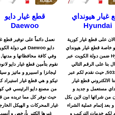
 غيار هيونداي
قطع غيار دايو
Daewoo
Hyundai
ان على قطع غيار كورية
نعمل دائماً على توفير قطع غي
 خاصة قطع غيار هيونداي
دايو Daewoo في دولة الك
Hyundai ضمن دولة الكويت عبر
وفي كافة محافظاتها و مدنها, 
ال بنا على الرقم التالي
نقوم بتأمين قطع غيار دايو لان
50323663, حيث نقدم لكم عبر
ليجانزا و اسبيرو و ماتيز و سيل
ا الالكتروني قطع غيار
تيكو و هي قطع غيار استيراد ك
داي مستعمل و جديد و
من مصنع دايو الرئيسي في كور
 من شرائها اون لاين بكل
حيث نوفر كل مما تريده من 
و بعد إتمام عملية الشراء
غيار المحركات و الهيكل الخار
 لكم خدمات التركيب و
غيرها الكثير بأرخص و أنسب